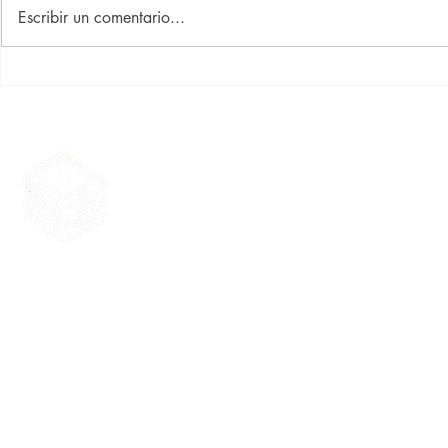
Diego Moreno
Escribir un comentario...
Julieta Gonz
Biblioteca Digital Tijuana
Tijuana, producida por Tij
Baja California, México. Te
sin fines de lucro. Coordi
actualización: Iván Belmont