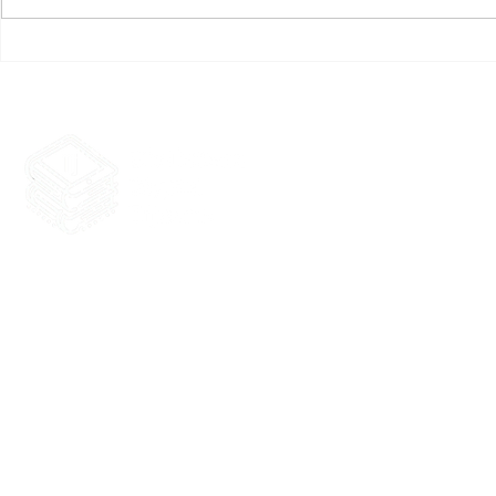
Ruth Vargas Leyva, Felicia
Diego Moren
Biblioteca Digital Tijuana
Tijuana, producida por Tij
Baja California, México. Te
sin fines de lucro. Coordi
actualización: Iván Belmont