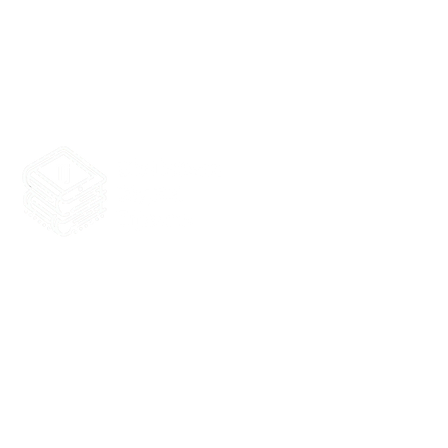
Biblioteca Digital Tijuana
Tijuana, producida por Tij
Baja California, México. Te
sin fines de lucro. Coordi
actualización: Iván Belmont